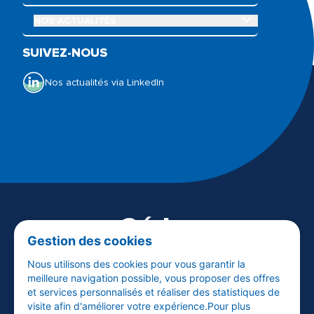
OUVRIR LE SOUS-MENU NOS ACTUALITÉS
NOS ACTUALITÉS
Qui sommes-nous ?
Nos offres
SUIVEZ-NOUS
Nos actualités
Notre Galerie de l’Audition
Espace presse
Nos actualités via LinkedIn
Visiter audika.fr
Céder
Gestion des cookies
son centre
Nous utilisons des cookies pour vous garantir la
meilleure navigation possible, vous proposer des offres
et services personnalisés et réaliser des statistiques de
EN SAVOIR PLUS
visite afin d'améliorer votre expérience.Pour plus