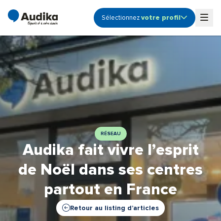
votre profil
Sélectionnez
Ouvrir le sous-menu profile
Togg
Audioprothésiste
Coordinateur de centre
Etudiant
Fonction Support -
Siège
Propriétaire de centre
RÉSEAU
Audika fait vivre l’esprit
de Noël dans ses centres
partout en France
Retour au listing d’articles