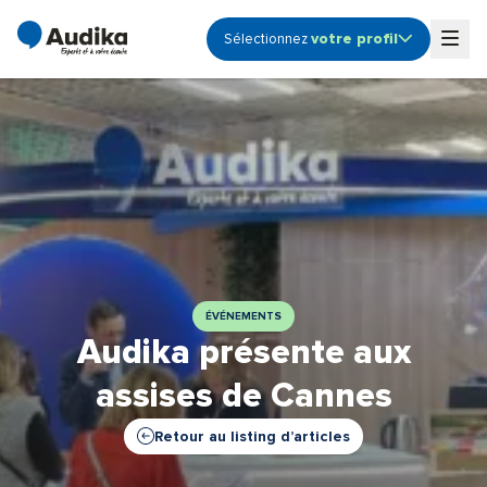
votre profil
Sélectionnez
Ouvrir le sous-menu profile
Togg
Audioprothésiste
Coordinateur de centre
Etudiant
Fonction Support -
Siège
Propriétaire de centre
ÉVÉNEMENTS
Audika présente aux
assises de Cannes
Retour au listing d’articles