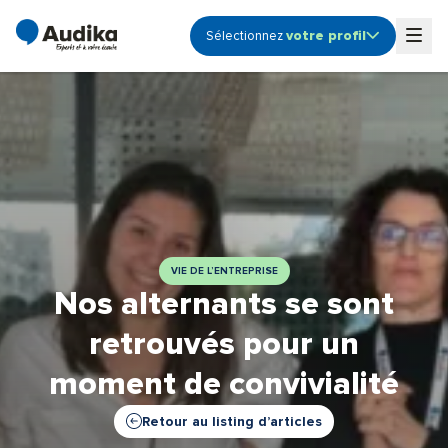
votre profil
Sélectionnez
Ouvrir le sous-menu profile
Togg
Audioprothésiste
Coordinateur de centre
Etudiant
Fonction Support -
Siège
Propriétaire de centre
VIE DE L’ENTREPRISE
Nos alternants se sont
retrouvés pour un
moment de convivialité
Retour au listing d’articles