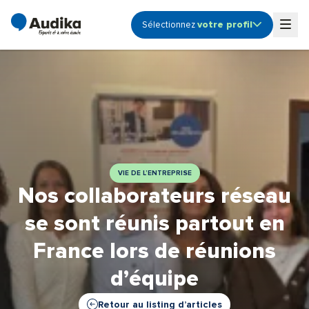
votre profil
Sélectionnez
Ouvrir le sous-menu profile
Togg
Audioprothésiste
Coordinateur de centre
Etudiant
Fonction Support -
Siège
Propriétaire de centre
VIE DE L’ENTREPRISE
Nos collaborateurs réseau
se sont réunis partout en
France lors de réunions
d’équipe
Retour au listing d’articles