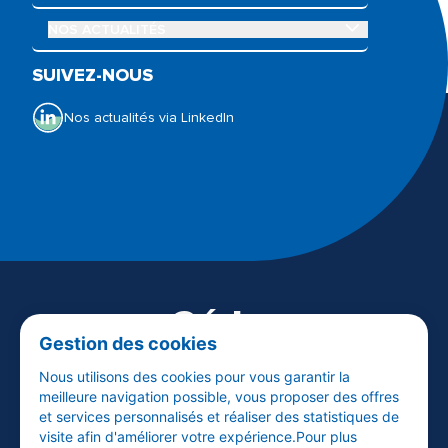
OUVRIR LE SOUS-MENU NOS ACTUALITÉS
NOS ACTUALITÉS
Qui sommes-nous ?
Nos offres
SUIVEZ-NOUS
Nos actualités
Notre Galerie de l’Audition
Espace presse
Nos actualités via LinkedIn
Visiter audika.fr
Céder
Gestion des cookies
son centre
Nous utilisons des cookies pour vous garantir la
meilleure navigation possible, vous proposer des offres
et services personnalisés et réaliser des statistiques de
EN SAVOIR PLUS
visite afin d'améliorer votre expérience.Pour plus