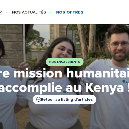
NOS ACTUALITÉS
NOS OFFRES
SE
US-MENU NOS MÉTIERS
Centre
 – Siège
NOS ENGAGEMENTS
e mission humanitai
accomplie au Kenya 
Retour au listing d’articles