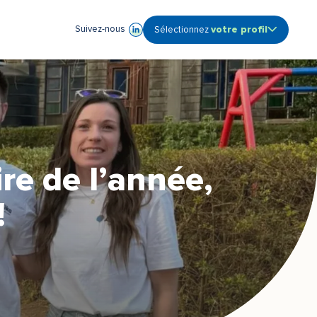
votre profil
Suivez-nous
Sélectionnez
Ouvrir le sous-menu profile
Audioprothésiste
Coordinateur de centre
Etudiant
Fonction Support -
Siège
Propriétaire de centre
re de l’année,
!