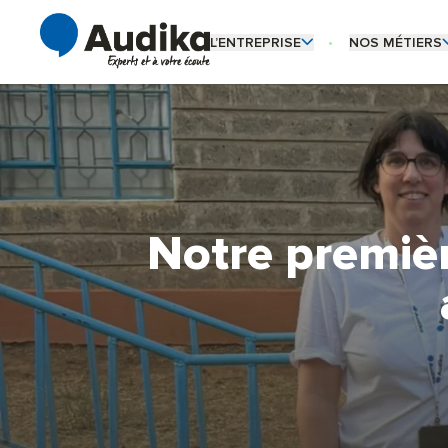
L’ENTREPRISE
NOS MÉTIERS
OUVRIR LE SOUS-MENU L’ENTREPRI
OUVRIR LE SO
Qui sommes-nous ?
Audioprothésiste
Notre culture d’entreprise
Coordinateur de 
Nos engagements
Fonctions support
Notre premièr
Céder son centre