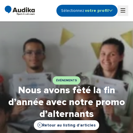
votre profil
Sélectionnez
Ouvrir le sous-menu profile
Togg
Audioprothésiste
Coordinateur de centre
Etudiant
Fonction Support -
Siège
Propriétaire de centre
ÉVÉNEMENTS
Nous avons fêté la fin
d’année avec notre promo
d’alternants
Retour au listing d’articles