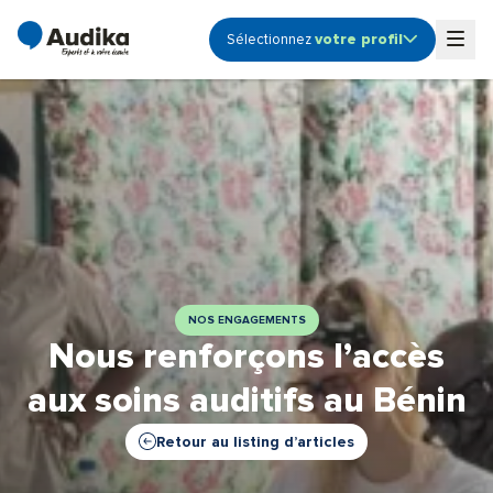
votre profil
Sélectionnez
Ouvrir le sous-menu profile
Togg
Audioprothésiste
Coordinateur de centre
Etudiant
Fonction Support -
Siège
Propriétaire de centre
NOS ENGAGEMENTS
Nous renforçons l’accès
aux soins auditifs au Bénin
Retour au listing d’articles