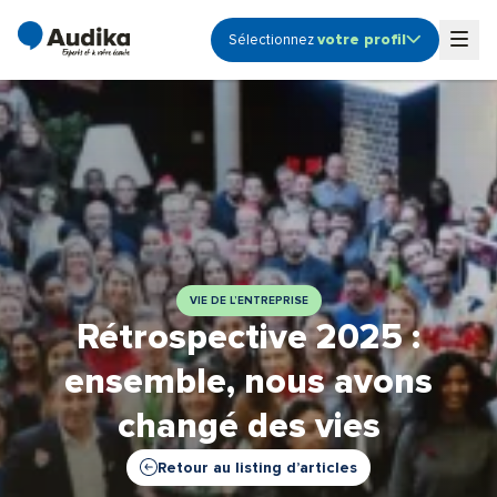
votre profil
Sélectionnez
Ouvrir le sous-menu profile
Togg
Audioprothésiste
Coordinateur de centre
Etudiant
Fonction Support -
Siège
Propriétaire de centre
VIE DE L’ENTREPRISE
Rétrospective 2025 :
ensemble, nous avons
changé des vies
Retour au listing d’articles