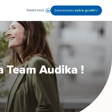
votre profil
Suivez-nous
Sélectionnez
Ouvrir le sous-menu profile
Audioprothésiste
Coordinateur de centre
Etudiant
Fonction Support -
Siège
Propriétaire de centre
a Team Audika !