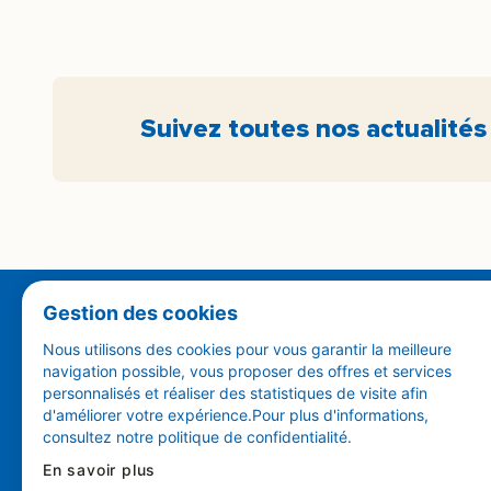
Suivez toutes nos actualités
Gestion des cookies
Nous utilisons des cookies pour vous garantir la meilleure
OUVRIR LE SOUS-MENU À PROPOS
À PROPOS
NOS ACTUALIT
navigation possible, vous proposer des offres et services
personnalisés et réaliser des statistiques de visite afin
Qui sommes-nous ?
Nos actualités
d'améliorer votre expérience.Pour plus d'informations,
Nos offres
Espace presse
consultez notre politique de confidentialité.
Notre Galerie de l’Audition
Visiter audika.fr
En savoir plus