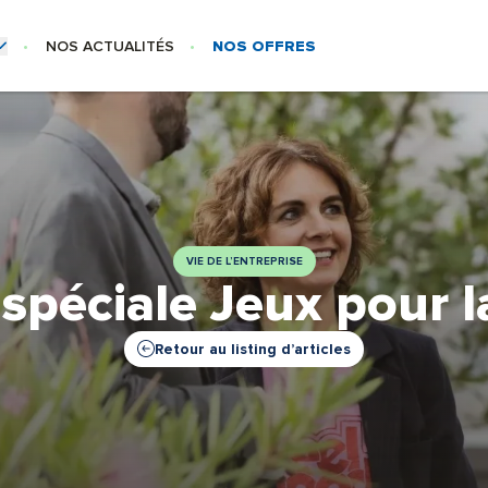
NOS ACTUALITÉS
NOS OFFRES
SE
US-MENU NOS MÉTIERS
Centre
 – Siège
VIE DE L’ENTREPRISE
spéciale Jeux pour l
Retour au listing d’articles