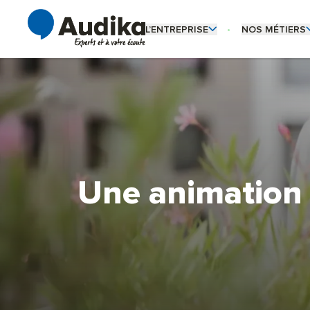
L’ENTREPRISE
NOS MÉTIERS
OUVRIR LE SOUS-MENU L’ENTREPRI
OUVRIR LE SO
Qui sommes-nous ?
Audioprothésiste
Notre culture d’entreprise
Coordinateur de 
Nos engagements
Fonctions support
Céder son centre
Une animation 