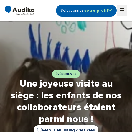
votre profil
Sélectionnez
Ouvrir le sous-menu profile
Togg
Audioprothésiste
Coordinateur de centre
Etudiant
Fonction Support -
Siège
Propriétaire de centre
ÉVÉNEMENTS
Une joyeuse visite au
siège : les enfants de nos
collaborateurs étaient
parmi nous !
Retour au listing d’articles