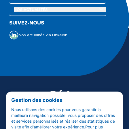
OUVRIR LE SOUS-MENU NOS ACTUALITÉS
NOS ACTUALITÉS
Qui sommes-nous ?
Nos offres
SUIVEZ-NOUS
Nos actualités
Notre Galerie de l’Audition
Espace presse
Nos actualités via LinkedIn
Visiter audika.fr
Céder
Gestion des cookies
son centre
Nous utilisons des cookies pour vous garantir la
meilleure navigation possible, vous proposer des offres
et services personnalisés et réaliser des statistiques de
EN SAVOIR PLUS
visite afin d'améliorer votre expérience.Pour plus