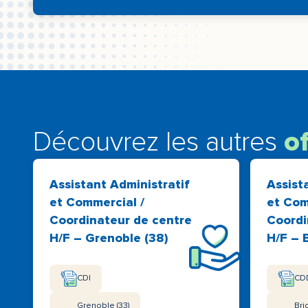
Découvrez les autres
o
Assistant Administratif
Assist
et Commercial /
et Com
Coordinateur de centre
Coordi
H/F – Grenoble (38)
H/F – 
CDI
CD
Grenoble (33)
Bri