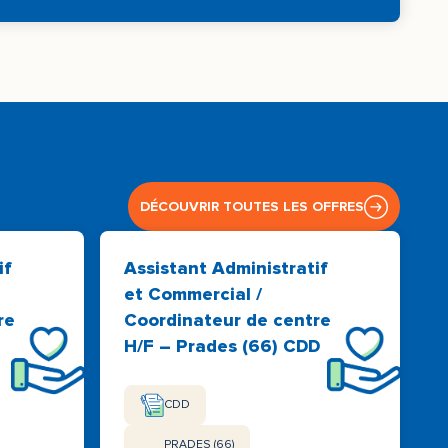
DÉCOUVRIR TOUTES LES OFFRES
if
Assistant Administratif
et Commercial /
re
Coordinateur de centre
H/F – Prades (66) CDD
CDD
PRADES (66)