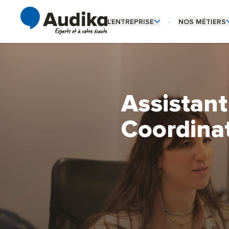
L’ENTREPRISE
NOS MÉTIERS
OUVRIR LE SOUS-MENU L’ENTREPRI
OUVRIR LE SO
Qui sommes-nous ?
Audioprothésiste
Notre culture d’entreprise
Coordinateur de 
Assistant
Nos engagements
Fonctions support
Coordina
Céder son centre