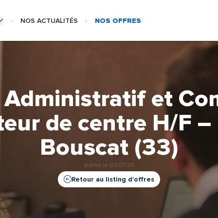
NOS ACTUALITÉS
NOS OFFRES
SE
US-MENU NOS MÉTIERS
Centre
 Administratif et Co
 – Siège
teur de centre H/F –
Bouscat (33)
publié le
07/07/26
Retour au listing d’offres