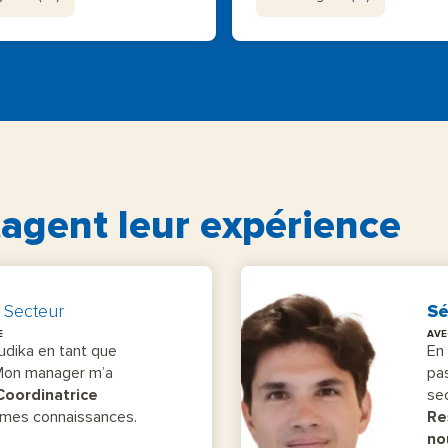
tagent leur expérience
 Secteur
Sé
E
AVE
udika en tant que
En
 Mon manager m’a
pas
Coordinatrice
sec
r mes connaissances.
Re
no